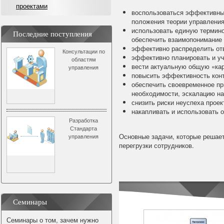
проектами
воспользоваться эффективны
положения теории управления
использовать единую термино
Последние поступления
обеспечить взаимопонимание 
эффективно распределить отв
Консультации по
эффективно планировать и уч
областям
вести актуальную общую «кар
управления
повысить эффективность конт
проектами
обеспечить своевременное пр
необходимости, эскалацию н
снизить риски неуспеха проек
накапливать и использовать 
Разработка
Стандарта
Основные задачи, которые решае
управления
перегрузки сотрудников.
проектами
организации
Семинары
Семинары о том, зачем нужно